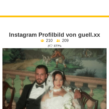
Instagram Profilbild von guell.xx
210
209
𝓑🤍 𐱅𐰇𐰼𐰰